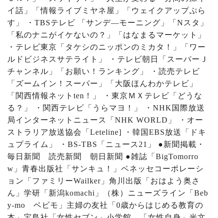
イ話」「情報ライブミヤネ屋」「ウェイクアップぷら
す」 ・
TBS
テレビ 「サンデ
―
モーニング」「
N
スタ」
「私のナニがイケないの？」「はなまるマーケット」
・テレビ東京「タケシのニッポンのミカタ！」「ワー
ルドビジネスサテライト」 ・テレビ朝日「スーパーＪ
チャンネル」「お願い！ランキング」 ・読売テレビ
「ズームイン！スーパー」「大阪ほんわかテレビ」
「関西情報ネット
ten
！」 ・東京ＭＸテレビ「どうな
る？」 ・関西テレビ「うらマヨ！」 ・
NHK
国際放送
局インターネットニュース「
NHK WORLD
」 ・オー
ストラリア放送協会「
Leteline]
・韓国
EBS
放送「ドキ
ュプライム」 ・
BS-TBS
「ニュース
21
」
●
新聞掲載・
毎日新聞 読売新聞 朝日新聞
●
雑誌「
BigTomorro
w
」青春出版社「サンキュ！」ベネッセコーポレーシ
ョン「ファミリー
Wailker
」角川出版「おはよう奥さ
ん」学研「新潟
komachi
」（株）ニューズライン「
Beb
y-mo
ベビモ」主婦の友社「
0
歳からはじめる教育の
本」宝島社「女性セブン」小学館 「女性自身」光文