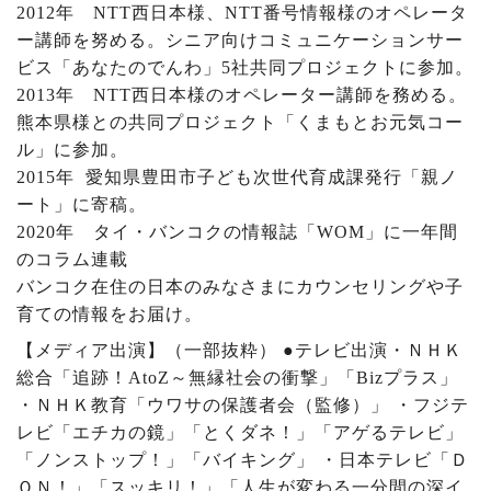
2012
年
NTT
西日本様、
NTT
番号情報様のオペレータ
ー講師を努める。シニア向けコミュニケーションサー
ビス「あなたのでんわ」
5
社共同プロジェクトに参加。
2013
年
NTT
西日本様のオペレーター講師を務める。
熊本県様との共同プロジェクト「くまもとお元気コー
ル」に参加。
2015
年 愛知県豊田市子ども次世代育成課発行「親ノ
ート」に寄稿。
2020
年 タイ・バンコクの情報誌「
WOM
」に一年間
のコラム連載
バンコク在住の日本のみなさまにカウンセリングや子
育ての情報をお届け。
【メディア出演】（一部抜粋）
●
テレビ出演・ＮＨＫ
総合「追跡！
AtoZ
～無縁社会の衝撃」「
Biz
プラス」
・ＮＨＫ教育「ウワサの保護者会（監修）」 ・フジテ
レビ「エチカの鏡」「とくダネ！」「アゲるテレビ」
「ノンストップ！」「バイキング」 ・日本テレビ「Ｄ
ＯＮ！」「スッキリ！」「人生が変わる一分間の深イ