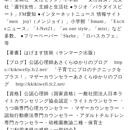
社「週刊女性」主婦と生活社
●
ラジオ「パラダイスビ
ート」
FM
愛知
●
インターネットニュース 情報サイト
「
men
joy!
（メンジョイ）」小学館「
Itmam
」「
Excit
e
ニュース」「
J-Net21
」「
au one style
」「
mixi
」など
多数。
●
フリーペーパー「
Skebe
」「ロハスカフェ」
等
【著書】はげます技術（サンマーク出版）
【ブログ】公認心理師あさくらゆかりのブログ
http
s://kikiwelly.fc2.net/
「子育てにプロのテクニックを
プラス！」マザーカウンセラーあさくらゆかりのブロ
グ
http://kkikiwell.fc2.net/
【資格】公認心理師（国家資格）一般社団法人日本ラ
イトカウンセリング協会認定・ライトカウンセラー ・
うつ病専門心理カウンセラー ・マザーカウンセラー ・
認知行動療法専門カウンセラー ・アダルトチルドレン
専門カウンセラー・幼稚園教諭二種・保育士
【ご利用者様の感想：一部紹介】