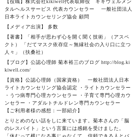
【役職】株式会社
kikiwell
代表取締役 キキウェルメン
タルヘルスサービス 代表カウンセラー 一般社団法人
日本ライトカウンセリング協会 顧問
【メディア出演】 多数
【著書】「相手が思わず心を開く聞く技術」（アスペ
クト） 「だてマスク依存症～無縁社会の入り口に立つ
人々」（扶桑社）
【ブログ】公認心理師 菊本裕三のブログ
http://blog.ki
kiwell.com/
【資格】公認心理師（国家資格） 一般社団法人日本
ライトカウンセリング協会認定 ・ライトカウンセラー
・うつ病専門心理カウンセラー ・子育て専門心理カウ
ンセラー ・アダルトチルドレン専門カウンセラー
【ご利用者様の感想：一部紹介】
とりとめのない話をしに来ています。菊本さんの「脳
のレスパイト」という言葉には感銘を受けました。
「休むって横になる事じゃなくて、信頼できる人とバ