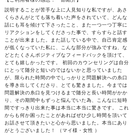
説明することが苦手な上に人見知りな私ですが、あさ
くらさんがとても落ち着いた声をされていて、どんな
話にも耳を傾けて下さったこと、また一つ一つ丁寧に
リアクションをしてくださった事で、すらすらと話す
ことが出来ました。また話している中で、自己肯定感
が低くなっていた私に、こんな部分が強みですね、な
どとたくさんポジティブなフィードバックを頂けて、
とても嬉しかったです。 初回のカウンセリングは自分
にとって随分と短いのではないかと思っていました
が、限られた時間の中でしっかりと問題解決への糸口
を導き出してくださり、とても驚きました。今までは
問題解決の糸口を見つけるまで随分と長い時間がかか
り、その期間中もずっと悩んでいた為、こんなに短時
間ですっきり出来た事は本当に本当に驚きです。 これ
からも何か困ったことがあればぜひ少し時間を頂いて
お話させて頂きたいと心から思いました。本当にあり
がとうございました！ （マイ様・女性 ）