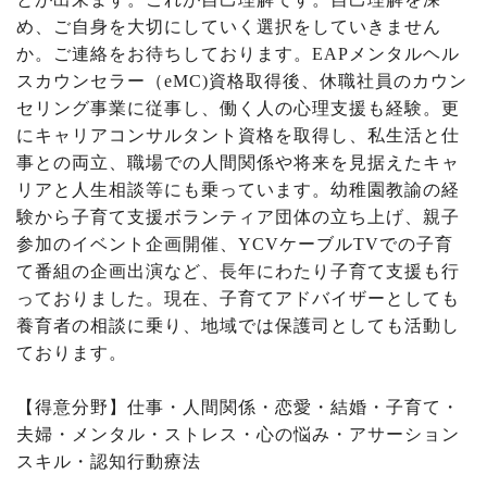
め、ご自身を大切にしていく選択をしていきません
か。ご連絡をお待ちしております。
EAP
メンタルヘル
スカウンセラー（
eMC)
資格取得後、休職社員のカウン
セリング事業に従事し、働く人の心理支援も経験。更
にキャリアコンサルタント資格を取得し、私生活と仕
事との両立、職場での人間関係や将来を見据えたキャ
リアと人生相談等にも乗っています。幼稚園教諭の経
験から子育て支援ボランティア団体の立ち上げ、親子
参加のイベント企画開催、
YCV
ケーブル
TV
での子育
て番組の企画出演など、長年にわたり子育て支援も行
っておりました。現在、子育てアドバイザーとしても
養育者の相談に乗り、地域では保護司としても活動し
ております。
【得意分野】仕事・人間関係・恋愛・結婚・子育て・
夫婦・メンタル・ストレス・心の悩み・アサーション
スキル・認知行動療法