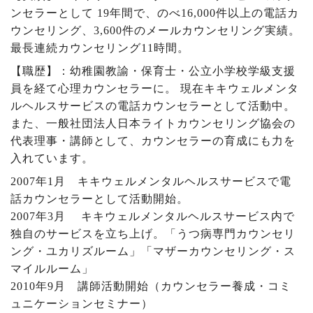
ンセラーとして
19
年間で、のべ
16,000
件以上の電話カ
ウンセリング、
3,600
件のメールカウンセリング実績。
最長連続カウンセリング
11
時間。
【職歴】：幼稚園教諭・保育士・公立小学校学級支援
員を経て心理カウンセラーに。 現在キキウェルメンタ
ルヘルスサービスの電話カウンセラーとして活動中。
また、一般社団法人日本ライトカウンセリング協会の
代表理事・講師として、カウンセラーの育成にも力を
入れています。
2007
年
1
月 キキウェルメンタルヘルスサービスで電
話カウンセラーとして活動開始。
2007
年
3
月 キキウェルメンタルヘルスサービス内で
独自のサービスを立ち上げ。「うつ病専門カウンセリ
ング・ユカリズルーム」「マザーカウンセリング・ス
マイルルーム」
2010
年
9
月 講師活動開始（カウンセラー養成・コミ
ュニケーションセミナー）