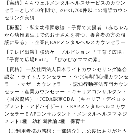
【実績】キキウェルメンタルヘルスサービスのカウン
セラーとして
10
年間で、のべ
1,760
件以上の電話カウン
セリング実績
【職歴】・私立幼稚園教諭 ・子育て支援者 （赤ちゃん
から幼稚園生までのお子さんを持つ、養育者の方の相
談に乗る）・企業内
EAP
メンタルヘルスカウンセラー
【テレビ出演】横浜ケーブルビジョン 「子育て広場」
「子育て広場
Part2
」 「ぴかぴかママの素」
【資格】 一般社団法人日本ライトカウンセリング協会
認定 ・ライトカウンセラー ・うつ病専門心理カウンセ
ラー ・マザーカウンセラー ・認知行動療法専門カウン
セラー・産業カウンセラー ・キャリアコンサルタント
（国家資格）・
JCDA
認定
CDA
（キャリア・デベロッ
プメント・アドバイザー）・
EAP
メンタルヘルスカウ
ンセラーＥ
AP
コンサルタント・メンタルヘルスマネジ
メント
1
種 幼稚園教諭
2
種 保育士
【ご利用者様の感想：一部紹介】この度はありがとう